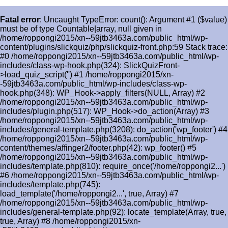
Fatal error
: Uncaught TypeError: count(): Argument #1 ($value)
must be of type Countable|array, null given in
/home/roppongi2015/xn--59jtb3463a.com/public_html/wp-
content/plugins/slickquiz/php/slickquiz-front.php:59 Stack trace:
#0 /home/roppongi2015/xn--59jtb3463a.com/public_html/wp-
includes/class-wp-hook.php(324): SlickQuizFront-
>load_quiz_script('') #1 /home/roppongi2015/xn-
-59jtb3463a.com/public_html/wp-includes/class-wp-
hook.php(348): WP_Hook->apply_filters(NULL, Array) #2
/home/roppongi2015/xn--59jtb3463a.com/public_html/wp-
includes/plugin.php(517): WP_Hook->do_action(Array) #3
/home/roppongi2015/xn--59jtb3463a.com/public_html/wp-
includes/general-template.php(3208): do_action('wp_footer') #4
/home/roppongi2015/xn--59jtb3463a.com/public_html/wp-
content/themes/affinger2/footer.php(42): wp_footer() #5
/home/roppongi2015/xn--59jtb3463a.com/public_html/wp-
includes/template.php(810): require_once('/home/roppongi2...')
#6 /home/roppongi2015/xn--59jtb3463a.com/public_html/wp-
includes/template.php(745):
load_template('/home/roppongi2...', true, Array) #7
/home/roppongi2015/xn--59jtb3463a.com/public_html/wp-
includes/general-template.php(92): locate_template(Array, true,
true, Array) #8 /home/roppongi2015/xn-