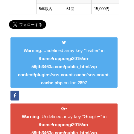
5年以内
51回
15,000円
Warning
: Undefined array key "Twitter" in
/home/roppongi2015/xn-
-59jtb3463a.com/public_html/wp-
content/plugins/sns-count-cache/sns-count-
cache.php
on line
2897
Warning
: Undefined array key "Google+" in
/home/roppongi2015/xn-
-59jtb3463a.com/public_html/wp-