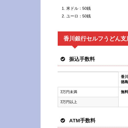
米ドル：50銭
ユーロ：50銭
香川銀行セルフうどん支
振込手数料
香
徳
3万円未満
無
3万円以上
ATM手数料