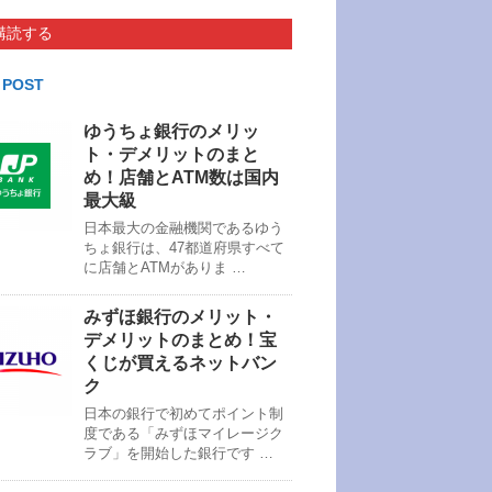
購読する
 POST
ゆうちょ銀行のメリッ
ト・デメリットのまと
め！店舗とATM数は国内
最大級
日本最大の金融機関であるゆう
ちょ銀行は、47都道府県すべて
に店舗とATMがありま …
みずほ銀行のメリット・
デメリットのまとめ！宝
くじが買えるネットバン
ク
日本の銀行で初めてポイント制
度である「みずほマイレージク
ラブ」を開始した銀行です …