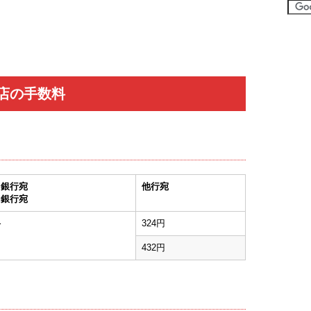
店の手数料
川銀行宛
他行宛
島銀行宛
料
324円
432円