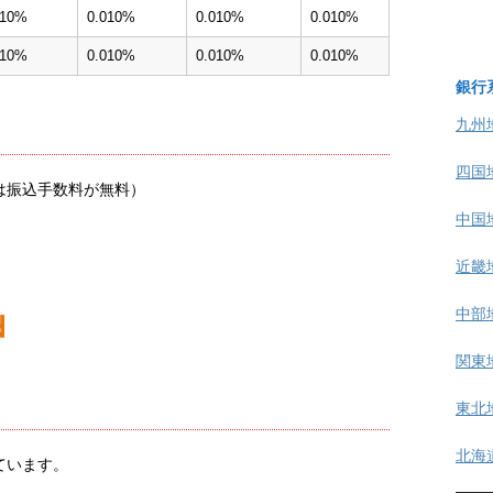
010%
0.010%
0.010%
0.010%
010%
0.010%
0.010%
0.010%
銀行
九州
四国
は振込手数料が無料）
中国
近畿
中部
関東
東北
北海
ています。