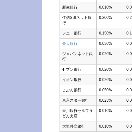
新生銀行
0.010%
0.
住信SBIネット銀
0.200%
0.
行
ソニー銀行
0.150%
0.
楽天銀行
0.030%
0.
ジャパンネット銀
0.020%
0.
行
セブン銀行
0.020%
0.
イオン銀行
0.020%
0.
じぶん銀行
0.050%
0.
東京スター銀行
0.025%
0.
香川銀行セルフう
0.010%
0.
どん支店
大垣共立銀行
0.010%
0.