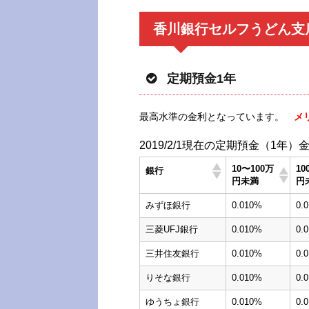
香川銀行セルフうどん支
定期預金1年
最高水準の金利となっています。
メ
2019/2/1現在の定期預金（1年）
10〜100万
10
銀行
円未満
円
みずほ銀行
0.010%
0.
三菱UFJ銀行
0.010%
0.
三井住友銀行
0.010%
0.
りそな銀行
0.010%
0.
ゆうちょ銀行
0.010%
0.