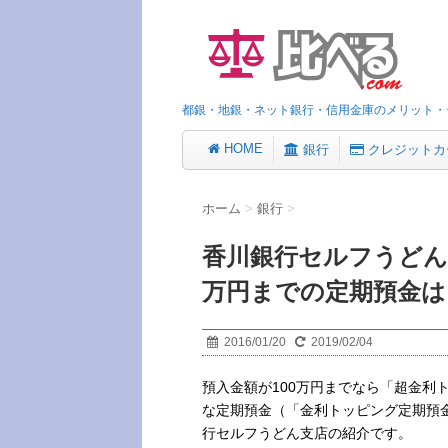
都銀・地銀・ネット銀行・信用金庫のメリット・
HOME
銀行
クレジットカ
ホーム
>
銀行
>
香川銀行セルフうどん
万円までの定期預金は
2016/01/20
2019/02/04
預入金額が100万円までなら「超金利
な定期預金（「金利トッピング定期預
行セルフうどん支店の紹介です。