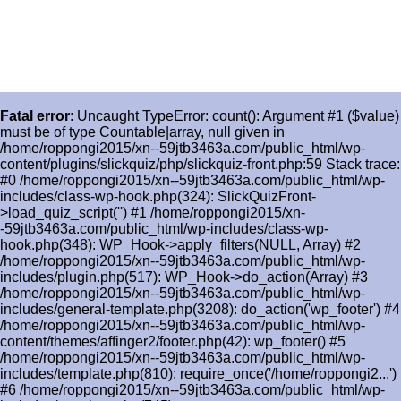
Fatal error
: Uncaught TypeError: count(): Argument #1 ($value)
must be of type Countable|array, null given in
/home/roppongi2015/xn--59jtb3463a.com/public_html/wp-
content/plugins/slickquiz/php/slickquiz-front.php:59 Stack trace:
#0 /home/roppongi2015/xn--59jtb3463a.com/public_html/wp-
includes/class-wp-hook.php(324): SlickQuizFront-
>load_quiz_script('') #1 /home/roppongi2015/xn-
-59jtb3463a.com/public_html/wp-includes/class-wp-
hook.php(348): WP_Hook->apply_filters(NULL, Array) #2
/home/roppongi2015/xn--59jtb3463a.com/public_html/wp-
includes/plugin.php(517): WP_Hook->do_action(Array) #3
/home/roppongi2015/xn--59jtb3463a.com/public_html/wp-
includes/general-template.php(3208): do_action('wp_footer') #4
/home/roppongi2015/xn--59jtb3463a.com/public_html/wp-
content/themes/affinger2/footer.php(42): wp_footer() #5
/home/roppongi2015/xn--59jtb3463a.com/public_html/wp-
includes/template.php(810): require_once('/home/roppongi2...')
#6 /home/roppongi2015/xn--59jtb3463a.com/public_html/wp-