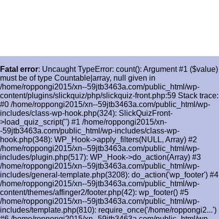
Fatal error
: Uncaught TypeError: count(): Argument #1 ($value)
must be of type Countable|array, null given in
/home/roppongi2015/xn--59jtb3463a.com/public_html/wp-
content/plugins/slickquiz/php/slickquiz-front.php:59 Stack trace:
#0 /home/roppongi2015/xn--59jtb3463a.com/public_html/wp-
includes/class-wp-hook.php(324): SlickQuizFront-
>load_quiz_script('') #1 /home/roppongi2015/xn-
-59jtb3463a.com/public_html/wp-includes/class-wp-
hook.php(348): WP_Hook->apply_filters(NULL, Array) #2
/home/roppongi2015/xn--59jtb3463a.com/public_html/wp-
includes/plugin.php(517): WP_Hook->do_action(Array) #3
/home/roppongi2015/xn--59jtb3463a.com/public_html/wp-
includes/general-template.php(3208): do_action('wp_footer') #4
/home/roppongi2015/xn--59jtb3463a.com/public_html/wp-
content/themes/affinger2/footer.php(42): wp_footer() #5
/home/roppongi2015/xn--59jtb3463a.com/public_html/wp-
includes/template.php(810): require_once('/home/roppongi2...')
#6 /home/roppongi2015/xn--59jtb3463a.com/public_html/wp-