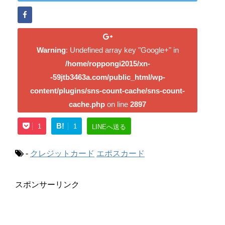
Warning
: Undefined array key "Google+" in
/home/roppongi2015/xn-
-59jtb3463a.com/public_html/wp-
content/plugins/sns-count-cache/sns-count-
cache.php
on line
2897
B!
1
1
LINEへ送る
-
クレジットカード
エポスカード
スポンサーリンク