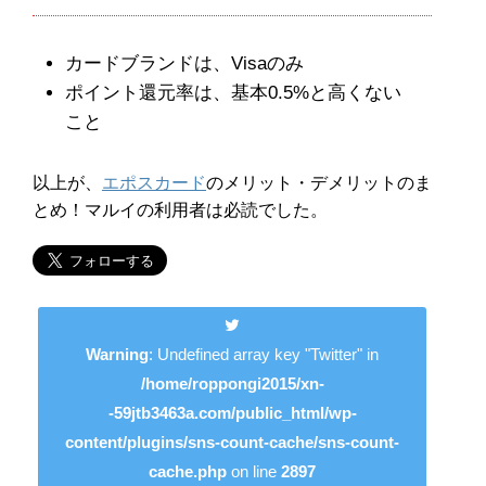
カードブランドは、Visaのみ
ポイント還元率は、基本0.5%と高くない
こと
以上が、
エポスカード
のメリット・デメリットのま
とめ！マルイの利用者は必読でした。
Warning
: Undefined array key "Twitter" in
/home/roppongi2015/xn-
-59jtb3463a.com/public_html/wp-
content/plugins/sns-count-cache/sns-count-
cache.php
on line
2897