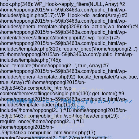
hook.php(348): WP_Hook->apply_filters(NULL, Array) #2
/home/roppongi2015/xn--59jtb3463a.com/public_html/wp-
includes/plugin.php(517): WP_Hook->do_action(Array) #3
/home/roppongi2015/xn--59jtb3463a.com/public_html/wp-
includes/general-template.php(3208): do_action('wp_footer') #4
/home/roppongi2015/xn--59jtb3463a.com/public_html/wp-
content/themes/affinger2/footer.php(42): wp_footer() #5
/home/roppongi2015/xn--59jtb3463a.com/public_html/wp-
includes/template.php(810): require_once('/home/roppongi2...')
#6 /home/roppongi2015/xn--59jtb3463a.com/public_html/wp-
includes/template.php(745):
load_template('/home/roppongi2...', true, Array) #7
/home/roppongi2015/xn--59jtb3463a.com/public_html/wp-
includes/general-template.php(92): locate_template(Array, true,
true, Array) #8 /home/roppongi2015/xn-
-59jtb3463a.com/public_html/wp-
サイトマップ
お問い合わせ
content/themes/affinger2/single.php(130): get_footer() #9
/home/roppongi2015/xn--59jtb3463a.com/public_html/wp-
西京信用金庫カードローン「西京きゃっする」のメリット・デメ
includes/template-loader.php(113):
リットのまとめ
include('/home/roppongi2...') #10 /home/roppongi2015/xn-
-59jtb3463a.com/public_html/wp-blog-header.php(19):
都銀・地銀・ネット銀行・信用金庫のメリット・デメリ
require_once('/home/roppongi2...') #11
ットのまとめ
/home/roppongi2015/xn-
-59jtb3463a.com/public_html/index.php(17):
Copyright© 比べる.com , 2026 All Rights Reserved.
require('/home/roppongi2...') #12 {main} thrown in