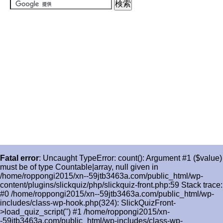
Fatal error
: Uncaught TypeError: count(): Argument #1 ($value)
must be of type Countable|array, null given in
/home/roppongi2015/xn--59jtb3463a.com/public_html/wp-
content/plugins/slickquiz/php/slickquiz-front.php:59 Stack trace:
#0 /home/roppongi2015/xn--59jtb3463a.com/public_html/wp-
includes/class-wp-hook.php(324): SlickQuizFront-
>load_quiz_script('') #1 /home/roppongi2015/xn-
-59jtb3463a.com/public_html/wp-includes/class-wp-