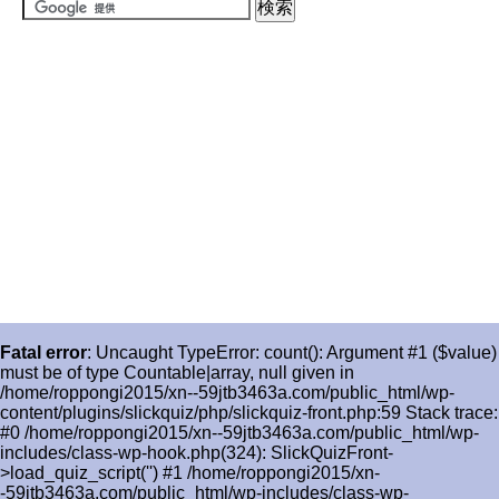
Fatal error
: Uncaught TypeError: count(): Argument #1 ($value)
must be of type Countable|array, null given in
/home/roppongi2015/xn--59jtb3463a.com/public_html/wp-
content/plugins/slickquiz/php/slickquiz-front.php:59 Stack trace:
#0 /home/roppongi2015/xn--59jtb3463a.com/public_html/wp-
includes/class-wp-hook.php(324): SlickQuizFront-
>load_quiz_script('') #1 /home/roppongi2015/xn-
-59jtb3463a.com/public_html/wp-includes/class-wp-