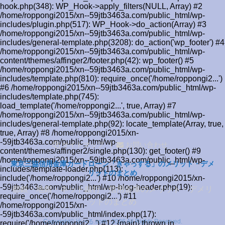
hook.php(348): WP_Hook->apply_filters(NULL, Array) #2
/home/roppongi2015/xn--59jtb3463a.com/public_html/wp-
includes/plugin.php(517): WP_Hook->do_action(Array) #3
/home/roppongi2015/xn--59jtb3463a.com/public_html/wp-
includes/general-template.php(3208): do_action('wp_footer') #4
/home/roppongi2015/xn--59jtb3463a.com/public_html/wp-
content/themes/affinger2/footer.php(42): wp_footer() #5
/home/roppongi2015/xn--59jtb3463a.com/public_html/wp-
includes/template.php(810): require_once('/home/roppongi2...')
#6 /home/roppongi2015/xn--59jtb3463a.com/public_html/wp-
includes/template.php(745):
load_template('/home/roppongi2...', true, Array) #7
/home/roppongi2015/xn--59jtb3463a.com/public_html/wp-
includes/general-template.php(92): locate_template(Array, true,
true, Array) #8 /home/roppongi2015/xn-
-59jtb3463a.com/public_html/wp-
サイトマップ
お問い合わせ
content/themes/affinger2/single.php(130): get_footer() #9
/home/roppongi2015/xn--59jtb3463a.com/public_html/wp-
東京三協信用金庫カードローン「きゃっする」のメリット・デメ
includes/template-loader.php(113):
リットのまとめ
include('/home/roppongi2...') #10 /home/roppongi2015/xn-
-59jtb3463a.com/public_html/wp-blog-header.php(19):
都銀・地銀・ネット銀行・信用金庫のメリット・デメリ
require_once('/home/roppongi2...') #11
ットのまとめ
/home/roppongi2015/xn-
-59jtb3463a.com/public_html/index.php(17):
Copyright© 比べる.com , 2026 All Rights Reserved.
require('/home/roppongi2...') #12 {main} thrown in