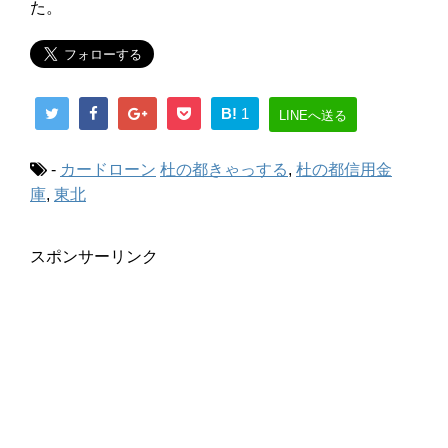
た。
B!
1
LINEへ送る
-
カードローン
杜の都きゃっする
,
杜の都信用金
庫
,
東北
スポンサーリンク