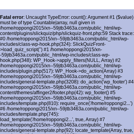
Fatal error
: Uncaught TypeError: count(): Argument #1 ($value)
must be of type Countable|array, null given in
/home/roppongi2015/xn--59jtb3463a.com/public_html/wp-
content/plugins/slickquiz/php/slickquiz-front.php:59 Stack trace:
#0 /home/roppongi2015/xn--59jtb3463a.com/public_html/wp-
includes/class-wp-hook.php(324): SlickQuizFront-
>load_quiz_script('') #1 /home/roppongi2015/xn-
-59jtb3463a.com/public_html/wp-includes/class-wp-
hook.php(348): WP_Hook->apply_filters(NULL, Array) #2
/home/roppongi2015/xn--59jtb3463a.com/public_html/wp-
includes/plugin.php(517): WP_Hook->do_action(Array) #3
/home/roppongi2015/xn--59jtb3463a.com/public_html/wp-
includes/general-template.php(3208): do_action('wp_footer') #4
/home/roppongi2015/xn--59jtb3463a.com/public_html/wp-
content/themes/affinger2/footer.php(42): wp_footer() #5
/home/roppongi2015/xn--59jtb3463a.com/public_html/wp-
includes/template.php(810): require_once('/home/roppongi2...')
#6 /home/roppongi2015/xn--59jtb3463a.com/public_html/wp-
includes/template.php(745):
load_template('/home/roppongi2...', true, Array) #7
/home/roppongi2015/xn--59jtb3463a.com/public_html/wp-
includes/general-template.php(92): locate_template(Array, true,