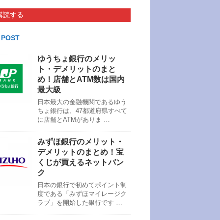
購読する
 POST
ゆうちょ銀行のメリッ
ト・デメリットのまと
め！店舗とATM数は国内
最大級
日本最大の金融機関であるゆう
ちょ銀行は、47都道府県すべて
に店舗とATMがありま …
みずほ銀行のメリット・
デメリットのまとめ！宝
くじが買えるネットバン
ク
日本の銀行で初めてポイント制
度である「みずほマイレージク
ラブ」を開始した銀行です …