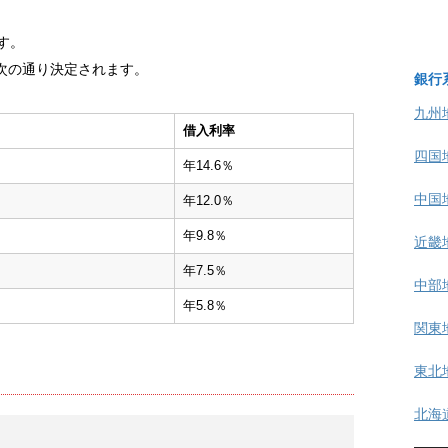
です。
次の通り決定されます。
銀行
九州
借入利率
四国
年14.6％
中国
年12.0％
年9.8％
近畿
年7.5％
中部
年5.8％
関東
東北
北海