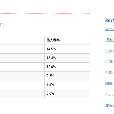
銀行
です。
九州
四国
借入利率
14.5%
中国
13.3%
近畿
12.0%
中部
9.8%
関東
7.5%
6.0%
東北
北海