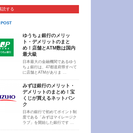
購読する
 POST
ゆうちょ銀行のメリッ
ト・デメリットのまと
め！店舗とATM数は国内
最大級
日本最大の金融機関であるゆう
ちょ銀行は、47都道府県すべて
に店舗とATMがありま …
みずほ銀行のメリット・
デメリットのまとめ！宝
くじが買えるネットバン
ク
日本の銀行で初めてポイント制
度である「みずほマイレージク
ラブ」を開始した銀行です …