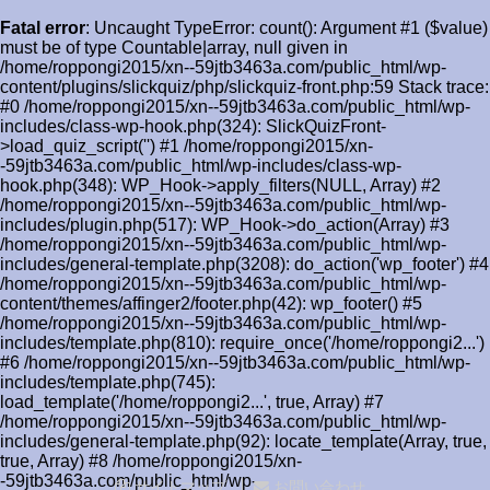
Fatal error
: Uncaught TypeError: count(): Argument #1 ($value)
must be of type Countable|array, null given in
/home/roppongi2015/xn--59jtb3463a.com/public_html/wp-
content/plugins/slickquiz/php/slickquiz-front.php:59 Stack trace:
#0 /home/roppongi2015/xn--59jtb3463a.com/public_html/wp-
includes/class-wp-hook.php(324): SlickQuizFront-
>load_quiz_script('') #1 /home/roppongi2015/xn-
-59jtb3463a.com/public_html/wp-includes/class-wp-
hook.php(348): WP_Hook->apply_filters(NULL, Array) #2
/home/roppongi2015/xn--59jtb3463a.com/public_html/wp-
includes/plugin.php(517): WP_Hook->do_action(Array) #3
/home/roppongi2015/xn--59jtb3463a.com/public_html/wp-
includes/general-template.php(3208): do_action('wp_footer') #4
/home/roppongi2015/xn--59jtb3463a.com/public_html/wp-
content/themes/affinger2/footer.php(42): wp_footer() #5
/home/roppongi2015/xn--59jtb3463a.com/public_html/wp-
includes/template.php(810): require_once('/home/roppongi2...')
#6 /home/roppongi2015/xn--59jtb3463a.com/public_html/wp-
includes/template.php(745):
load_template('/home/roppongi2...', true, Array) #7
/home/roppongi2015/xn--59jtb3463a.com/public_html/wp-
includes/general-template.php(92): locate_template(Array, true,
true, Array) #8 /home/roppongi2015/xn-
-59jtb3463a.com/public_html/wp-
サイトマップ
お問い合わせ