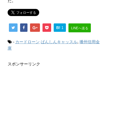
た。
B!
1
LINEへ送る
-
カードローン
ばんしんキャッスル
,
播州信用金
庫
スポンサーリンク