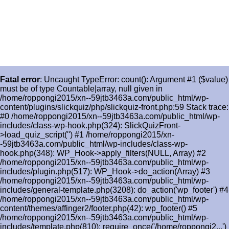
Fatal error
: Uncaught TypeError: count(): Argument #1 ($value)
must be of type Countable|array, null given in
/home/roppongi2015/xn--59jtb3463a.com/public_html/wp-
content/plugins/slickquiz/php/slickquiz-front.php:59 Stack trace:
#0 /home/roppongi2015/xn--59jtb3463a.com/public_html/wp-
includes/class-wp-hook.php(324): SlickQuizFront-
>load_quiz_script('') #1 /home/roppongi2015/xn-
-59jtb3463a.com/public_html/wp-includes/class-wp-
hook.php(348): WP_Hook->apply_filters(NULL, Array) #2
/home/roppongi2015/xn--59jtb3463a.com/public_html/wp-
includes/plugin.php(517): WP_Hook->do_action(Array) #3
/home/roppongi2015/xn--59jtb3463a.com/public_html/wp-
includes/general-template.php(3208): do_action('wp_footer') #4
/home/roppongi2015/xn--59jtb3463a.com/public_html/wp-
content/themes/affinger2/footer.php(42): wp_footer() #5
/home/roppongi2015/xn--59jtb3463a.com/public_html/wp-
includes/template.php(810): require_once('/home/roppongi2...')