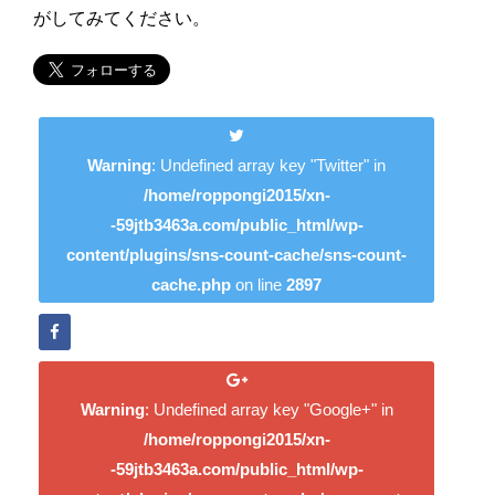
がしてみてください。
Warning
: Undefined array key "Twitter" in
/home/roppongi2015/xn-
-59jtb3463a.com/public_html/wp-
content/plugins/sns-count-cache/sns-count-
cache.php
on line
2897
Warning
: Undefined array key "Google+" in
/home/roppongi2015/xn-
-59jtb3463a.com/public_html/wp-