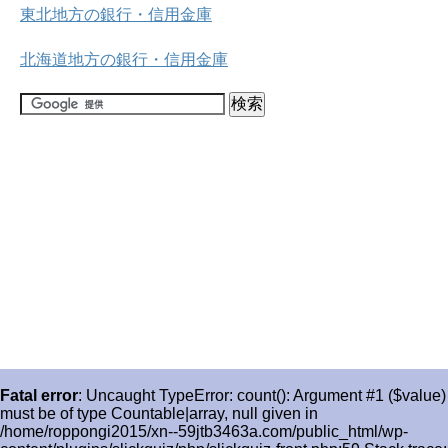
東北地方の銀行・信用金庫
北海道地方の銀行・信用金庫
Fatal error
: Uncaught TypeError: count(): Argument #1 ($value)
must be of type Countable|array, null given in
/home/roppongi2015/xn--59jtb3463a.com/public_html/wp-