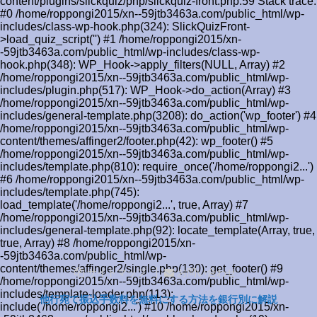
content/plugins/slickquiz/php/slickquiz-front.php:59 Stack trace:
#0 /home/roppongi2015/xn--59jtb3463a.com/public_html/wp-
includes/class-wp-hook.php(324): SlickQuizFront-
>load_quiz_script('') #1 /home/roppongi2015/xn-
-59jtb3463a.com/public_html/wp-includes/class-wp-
hook.php(348): WP_Hook->apply_filters(NULL, Array) #2
/home/roppongi2015/xn--59jtb3463a.com/public_html/wp-
includes/plugin.php(517): WP_Hook->do_action(Array) #3
/home/roppongi2015/xn--59jtb3463a.com/public_html/wp-
includes/general-template.php(3208): do_action('wp_footer') #4
/home/roppongi2015/xn--59jtb3463a.com/public_html/wp-
content/themes/affinger2/footer.php(42): wp_footer() #5
/home/roppongi2015/xn--59jtb3463a.com/public_html/wp-
includes/template.php(810): require_once('/home/roppongi2...')
#6 /home/roppongi2015/xn--59jtb3463a.com/public_html/wp-
includes/template.php(745):
load_template('/home/roppongi2...', true, Array) #7
/home/roppongi2015/xn--59jtb3463a.com/public_html/wp-
includes/general-template.php(92): locate_template(Array, true,
true, Array) #8 /home/roppongi2015/xn-
-59jtb3463a.com/public_html/wp-
content/themes/affinger2/single.php(130): get_footer() #9
サイトマップ
お問い合わせ
/home/roppongi2015/xn--59jtb3463a.com/public_html/wp-
includes/template-loader.php(113):
他行宛て振込手数料を無料にする方法を銀行別に解説
include('/home/roppongi2...') #10 /home/roppongi2015/xn-