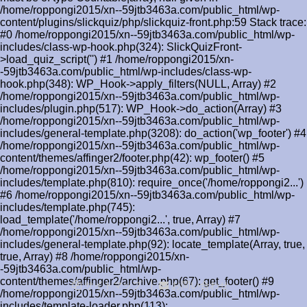
/home/roppongi2015/xn--59jtb3463a.com/public_html/wp-
content/plugins/slickquiz/php/slickquiz-front.php:59 Stack trace:
#0 /home/roppongi2015/xn--59jtb3463a.com/public_html/wp-
includes/class-wp-hook.php(324): SlickQuizFront-
>load_quiz_script('') #1 /home/roppongi2015/xn-
-59jtb3463a.com/public_html/wp-includes/class-wp-
hook.php(348): WP_Hook->apply_filters(NULL, Array) #2
/home/roppongi2015/xn--59jtb3463a.com/public_html/wp-
includes/plugin.php(517): WP_Hook->do_action(Array) #3
/home/roppongi2015/xn--59jtb3463a.com/public_html/wp-
includes/general-template.php(3208): do_action('wp_footer') #4
/home/roppongi2015/xn--59jtb3463a.com/public_html/wp-
content/themes/affinger2/footer.php(42): wp_footer() #5
/home/roppongi2015/xn--59jtb3463a.com/public_html/wp-
includes/template.php(810): require_once('/home/roppongi2...')
#6 /home/roppongi2015/xn--59jtb3463a.com/public_html/wp-
includes/template.php(745):
load_template('/home/roppongi2...', true, Array) #7
/home/roppongi2015/xn--59jtb3463a.com/public_html/wp-
includes/general-template.php(92): locate_template(Array, true,
true, Array) #8 /home/roppongi2015/xn-
-59jtb3463a.com/public_html/wp-
content/themes/affinger2/archive.php(67): get_footer() #9
サイトマップ
お問い合わせ
/home/roppongi2015/xn--59jtb3463a.com/public_html/wp-
includes/template-loader.php(113):