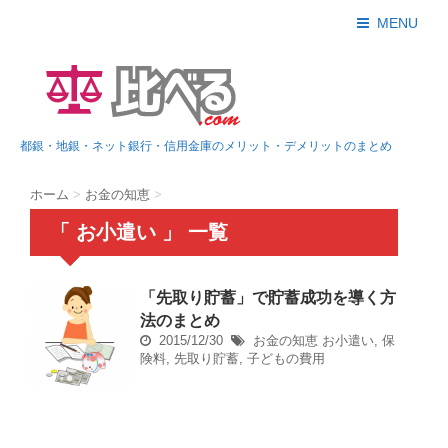
MENU
都銀・地銀・ネット銀行・信用金庫のメリット・デメリットのまとめ
ホーム
>
お金の知恵
>
「 お小遣い 」 一覧
「先取り貯蓄」で貯蓄成功を導く方
法のまとめ
2015/12/30
お金の知恵
お小遣い
,
保
険料
,
先取り貯蓄
,
子どもの費用