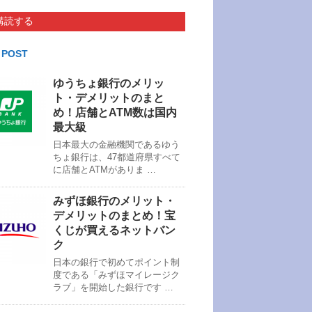
購読する
 POST
ゆうちょ銀行のメリッ
ト・デメリットのまと
め！店舗とATM数は国内
最大級
日本最大の金融機関であるゆう
ちょ銀行は、47都道府県すべて
に店舗とATMがありま …
みずほ銀行のメリット・
デメリットのまとめ！宝
くじが買えるネットバン
ク
日本の銀行で初めてポイント制
度である「みずほマイレージク
ラブ」を開始した銀行です …