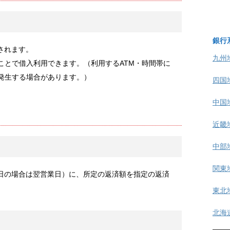
銀行
されます。
九州
ことで借入利用できます。（利用するATM・時間帯に
が発生する場合があります。）
四国
中国
近畿
中部
関東
日の場合は翌営業日）に、所定の返済額を指定の返済
。
東北
北海