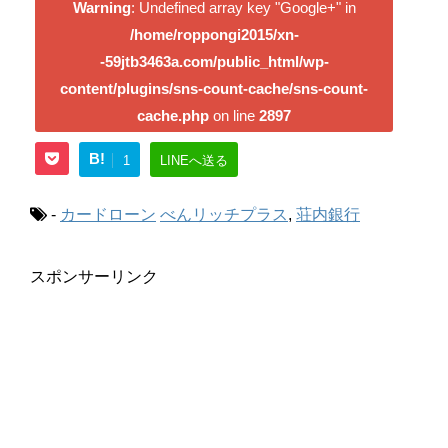
Warning
: Undefined array key "Google+" in
/home/roppongi2015/xn-
-59jtb3463a.com/public_html/wp-
content/plugins/sns-count-cache/sns-count-
cache.php
on line
2897
B!
1
LINEへ送る
-
カードローン
べんリッチプラス
,
荘内銀行
スポンサーリンク