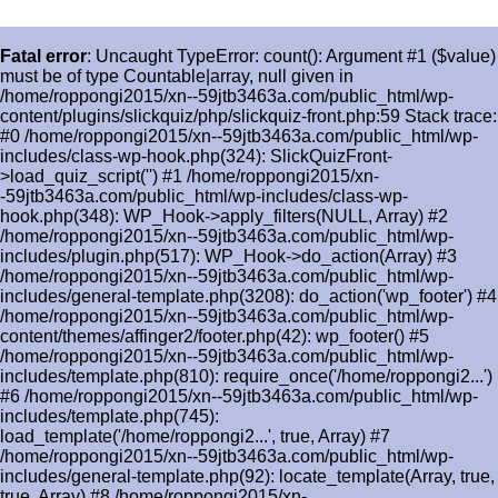
Fatal error
: Uncaught TypeError: count(): Argument #1 ($value)
must be of type Countable|array, null given in
/home/roppongi2015/xn--59jtb3463a.com/public_html/wp-
content/plugins/slickquiz/php/slickquiz-front.php:59 Stack trace:
#0 /home/roppongi2015/xn--59jtb3463a.com/public_html/wp-
includes/class-wp-hook.php(324): SlickQuizFront-
>load_quiz_script('') #1 /home/roppongi2015/xn-
-59jtb3463a.com/public_html/wp-includes/class-wp-
hook.php(348): WP_Hook->apply_filters(NULL, Array) #2
/home/roppongi2015/xn--59jtb3463a.com/public_html/wp-
includes/plugin.php(517): WP_Hook->do_action(Array) #3
/home/roppongi2015/xn--59jtb3463a.com/public_html/wp-
includes/general-template.php(3208): do_action('wp_footer') #4
/home/roppongi2015/xn--59jtb3463a.com/public_html/wp-
content/themes/affinger2/footer.php(42): wp_footer() #5
/home/roppongi2015/xn--59jtb3463a.com/public_html/wp-
includes/template.php(810): require_once('/home/roppongi2...')
#6 /home/roppongi2015/xn--59jtb3463a.com/public_html/wp-
includes/template.php(745):
load_template('/home/roppongi2...', true, Array) #7
/home/roppongi2015/xn--59jtb3463a.com/public_html/wp-
includes/general-template.php(92): locate_template(Array, true,
true, Array) #8 /home/roppongi2015/xn-