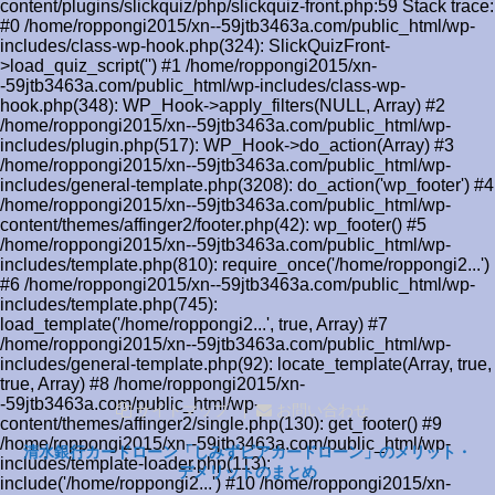
content/plugins/slickquiz/php/slickquiz-front.php:59 Stack trace:
#0 /home/roppongi2015/xn--59jtb3463a.com/public_html/wp-
includes/class-wp-hook.php(324): SlickQuizFront-
>load_quiz_script('') #1 /home/roppongi2015/xn-
-59jtb3463a.com/public_html/wp-includes/class-wp-
hook.php(348): WP_Hook->apply_filters(NULL, Array) #2
/home/roppongi2015/xn--59jtb3463a.com/public_html/wp-
includes/plugin.php(517): WP_Hook->do_action(Array) #3
/home/roppongi2015/xn--59jtb3463a.com/public_html/wp-
includes/general-template.php(3208): do_action('wp_footer') #4
/home/roppongi2015/xn--59jtb3463a.com/public_html/wp-
content/themes/affinger2/footer.php(42): wp_footer() #5
/home/roppongi2015/xn--59jtb3463a.com/public_html/wp-
includes/template.php(810): require_once('/home/roppongi2...')
#6 /home/roppongi2015/xn--59jtb3463a.com/public_html/wp-
includes/template.php(745):
load_template('/home/roppongi2...', true, Array) #7
/home/roppongi2015/xn--59jtb3463a.com/public_html/wp-
includes/general-template.php(92): locate_template(Array, true,
true, Array) #8 /home/roppongi2015/xn-
-59jtb3463a.com/public_html/wp-
サイトマップ
お問い合わせ
content/themes/affinger2/single.php(130): get_footer() #9
/home/roppongi2015/xn--59jtb3463a.com/public_html/wp-
清水銀行カードローン「しみずピアカードローン」のメリット・
includes/template-loader.php(113):
デメリットのまとめ
include('/home/roppongi2...') #10 /home/roppongi2015/xn-