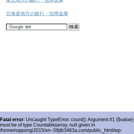
東北地方の銀行・信用金庫
北海道地方の銀行・信用金庫
Fatal error
: Uncaught TypeError: count(): Argument #1 ($value)
must be of type Countable|array, null given in
/home/roppongi2015/xn--59jtb3463a.com/public_html/wp-