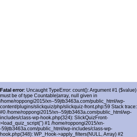
Fatal error
: Uncaught TypeError: count(): Argument #1 ($value)
must be of type Countable|array, null given in
/home/roppongi2015/xn--59jtb3463a.com/public_html/wp-
content/plugins/slickquiz/php/slickquiz-front.php:59 Stack trace:
#0 /home/roppongi2015/xn--59jtb3463a.com/public_html/wp-
includes/class-wp-hook.php(324): SlickQuizFront-
>load_quiz_script('') #1 /home/roppongi2015/xn-
-59jtb3463a.com/public_html/wp-includes/class-wp-
hook.php(348): WP_Hook->apply_filters(NULL, Array) #2