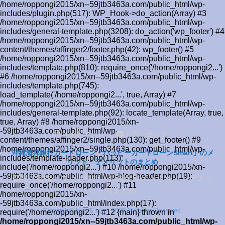
/home/roppongi2015/xn--59jtb3463a.com/public_html/wp-
includes/plugin.php(517): WP_Hook->do_action(Array) #3
/home/roppongi2015/xn--59jtb3463a.com/public_html/wp-
includes/general-template.php(3208): do_action('wp_footer') #4
/home/roppongi2015/xn--59jtb3463a.com/public_html/wp-
content/themes/affinger2/footer.php(42): wp_footer() #5
/home/roppongi2015/xn--59jtb3463a.com/public_html/wp-
includes/template.php(810): require_once('/home/roppongi2...')
#6 /home/roppongi2015/xn--59jtb3463a.com/public_html/wp-
includes/template.php(745):
load_template('/home/roppongi2...', true, Array) #7
/home/roppongi2015/xn--59jtb3463a.com/public_html/wp-
includes/general-template.php(92): locate_template(Array, true,
true, Array) #8 /home/roppongi2015/xn-
-59jtb3463a.com/public_html/wp-
サイトマップ
お問い合わせ
content/themes/affinger2/single.php(130): get_footer() #9
/home/roppongi2015/xn--59jtb3463a.com/public_html/wp-
沖縄海邦銀行カードローン「ハッピーカードローンSmart」のメ
includes/template-loader.php(113):
リット・デメリットのまとめ
include('/home/roppongi2...') #10 /home/roppongi2015/xn-
-59jtb3463a.com/public_html/wp-blog-header.php(19):
都銀・地銀・ネット銀行・信用金庫のメリット・デメリ
require_once('/home/roppongi2...') #11
ットのまとめ
/home/roppongi2015/xn-
-59jtb3463a.com/public_html/index.php(17):
Copyright© 比べる.com , 2026 All Rights Reserved.
require('/home/roppongi2...') #12 {main} thrown in
/home/roppongi2015/xn--59jtb3463a.com/public_html/wp-