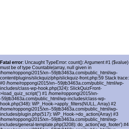
Fatal error
: Uncaught TypeError: count(): Argument #1 ($value)
must be of type Countable|array, null given in
/home/roppongi2015/xn--59jtb3463a.com/public_html/wp-
content/plugins/slickquiz/php/slickquiz-front.php:59 Stack trace:
#0 /home/roppongi2015/xn--59jtb3463a.com/public_html/wp-
includes/class-wp-hook.php(324): SlickQuizFront-
>load_quiz_script('') #1 /home/roppongi2015/xn-
-59jtb3463a.com/public_html/wp-includes/class-wp-
hook.php(348): WP_Hook->apply_filters(NULL, Array) #2
/home/roppongi2015/xn--59jtb3463a.com/public_html/wp-
includes/plugin.php(517): WP_Hook->do_action(Array) #3
/home/roppongi2015/xn--59jtb3463a.com/public_html/wp-
includes/general-template.php(3208): do_action('wp_footer') #4