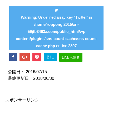
Warning
: Undefined array key "Twitter" in
/home/roppongi2015/xn-
-59jtb3463a.com/public_html/wp-
content/plugins/sns-count-cache/sns-count-
cache.php
on line
2897
B!
1
LINEへ送る
公開日：
2016/07/15
最終更新日：2018/06/30
スポンサーリンク