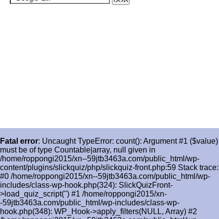
Fatal error
: Uncaught TypeError: count(): Argument #1 ($value)
must be of type Countable|array, null given in
/home/roppongi2015/xn--59jtb3463a.com/public_html/wp-
content/plugins/slickquiz/php/slickquiz-front.php:59 Stack trace:
#0 /home/roppongi2015/xn--59jtb3463a.com/public_html/wp-
includes/class-wp-hook.php(324): SlickQuizFront-
>load_quiz_script('') #1 /home/roppongi2015/xn-
-59jtb3463a.com/public_html/wp-includes/class-wp-
hook.php(348): WP_Hook->apply_filters(NULL, Array) #2