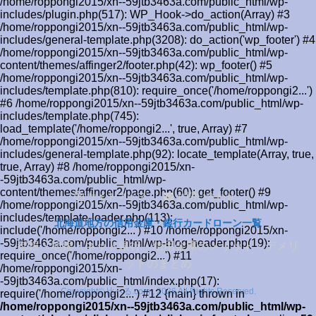
/home/roppongi2015/xn--59jtb3463a.com/public_html/wp-
includes/plugin.php(517): WP_Hook->do_action(Array) #3
/home/roppongi2015/xn--59jtb3463a.com/public_html/wp-
includes/general-template.php(3208): do_action('wp_footer') #4
/home/roppongi2015/xn--59jtb3463a.com/public_html/wp-
content/themes/affinger2/footer.php(42): wp_footer() #5
/home/roppongi2015/xn--59jtb3463a.com/public_html/wp-
includes/template.php(810): require_once('/home/roppongi2...')
#6 /home/roppongi2015/xn--59jtb3463a.com/public_html/wp-
includes/template.php(745):
load_template('/home/roppongi2...', true, Array) #7
/home/roppongi2015/xn--59jtb3463a.com/public_html/wp-
includes/general-template.php(92): locate_template(Array, true,
true, Array) #8 /home/roppongi2015/xn-
-59jtb3463a.com/public_html/wp-
content/themes/affinger2/page.php(60): get_footer() #9
サイトマップ
お問い合わせ
/home/roppongi2015/xn--59jtb3463a.com/public_html/wp-
includes/template-loader.php(113):
北海道地方の信用金庫・銀行カードローン一覧
include('/home/roppongi2...') #10 /home/roppongi2015/xn-
-59jtb3463a.com/public_html/wp-blog-header.php(19):
都銀・地銀・ネット銀行・信用金庫のメリット・デメリ
require_once('/home/roppongi2...') #11
ットのまとめ
/home/roppongi2015/xn-
-59jtb3463a.com/public_html/index.php(17):
Copyright© 比べる.com , 2026 All Rights Reserved.
require('/home/roppongi2...') #12 {main} thrown in
/home/roppongi2015/xn--59jtb3463a.com/public_html/wp-