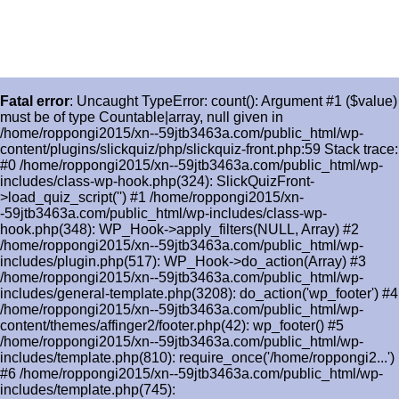
Fatal error
: Uncaught TypeError: count(): Argument #1 ($value)
must be of type Countable|array, null given in
/home/roppongi2015/xn--59jtb3463a.com/public_html/wp-
content/plugins/slickquiz/php/slickquiz-front.php:59 Stack trace:
#0 /home/roppongi2015/xn--59jtb3463a.com/public_html/wp-
includes/class-wp-hook.php(324): SlickQuizFront-
>load_quiz_script('') #1 /home/roppongi2015/xn-
-59jtb3463a.com/public_html/wp-includes/class-wp-
hook.php(348): WP_Hook->apply_filters(NULL, Array) #2
/home/roppongi2015/xn--59jtb3463a.com/public_html/wp-
includes/plugin.php(517): WP_Hook->do_action(Array) #3
/home/roppongi2015/xn--59jtb3463a.com/public_html/wp-
includes/general-template.php(3208): do_action('wp_footer') #4
/home/roppongi2015/xn--59jtb3463a.com/public_html/wp-
content/themes/affinger2/footer.php(42): wp_footer() #5
/home/roppongi2015/xn--59jtb3463a.com/public_html/wp-
includes/template.php(810): require_once('/home/roppongi2...')
#6 /home/roppongi2015/xn--59jtb3463a.com/public_html/wp-
includes/template.php(745):