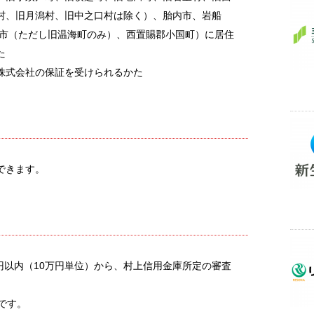
村、旧月潟村、旧中之口村は除く）、胎内市、岩船
岡市（ただし旧温海町のみ）、西置賜郡小国町）に居住
た
株式会社の保証を受けられるかた
できます。
万円以内（10万円単位）から、村上信用金庫所定の審査
です。