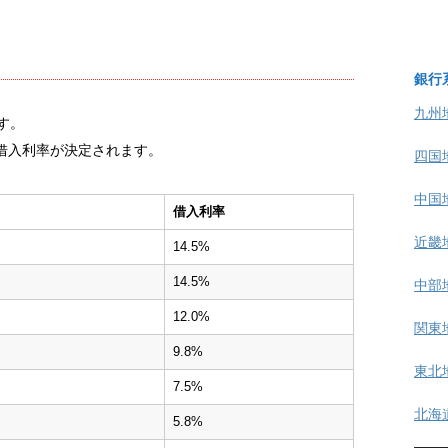
銀行
九州
です。
借入利率が決定されます。
四国
中国
借入利率
近畿
14.5%
14.5%
中部
12.0%
関東
9.8%
東北
7.5%
北海
5.8%