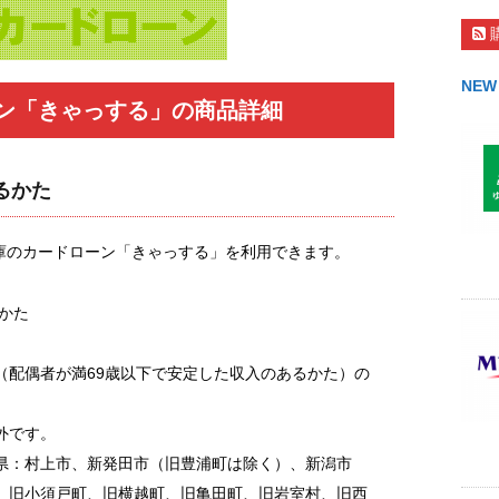
NEW
ン「きゃっする」の商品詳細
るかた
庫のカードローン「きゃっする」を利用できます。
のかた
（配偶者が満69歳以下で安定した収入のあるかた）の
外です。
県：村上市、新発田市（旧豊浦町は除く）、新潟市
、旧小須戸町、旧横越町、旧亀田町、旧岩室村、旧西