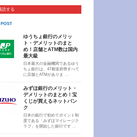
購読する
 POST
ゆうちょ銀行のメリッ
ト・デメリットのまと
め！店舗とATM数は国内
最大級
日本最大の金融機関であるゆう
ちょ銀行は、47都道府県すべて
に店舗とATMがありま …
みずほ銀行のメリット・
デメリットのまとめ！宝
くじが買えるネットバン
ク
日本の銀行で初めてポイント制
度である「みずほマイレージク
ラブ」を開始した銀行です …