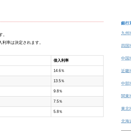
銀行
九州
です。
入利率は決定されます。
四国
中国
借入利率
近畿
14.6％
13.5％
中部
9.8％
関東
7.5％
東北
5.8％
北海