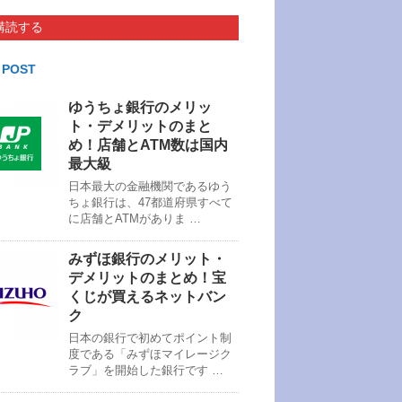
購読する
 POST
ゆうちょ銀行のメリッ
ト・デメリットのまと
め！店舗とATM数は国内
最大級
日本最大の金融機関であるゆう
ちょ銀行は、47都道府県すべて
に店舗とATMがありま …
みずほ銀行のメリット・
デメリットのまとめ！宝
くじが買えるネットバン
ク
日本の銀行で初めてポイント制
度である「みずほマイレージク
ラブ」を開始した銀行です …