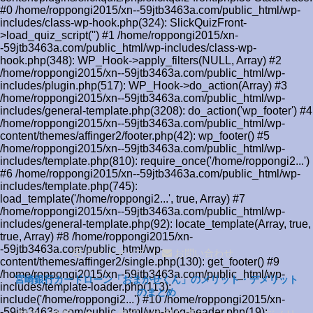
#0 /home/roppongi2015/xn--59jtb3463a.com/public_html/wp-
includes/class-wp-hook.php(324): SlickQuizFront-
>load_quiz_script('') #1 /home/roppongi2015/xn-
-59jtb3463a.com/public_html/wp-includes/class-wp-
hook.php(348): WP_Hook->apply_filters(NULL, Array) #2
/home/roppongi2015/xn--59jtb3463a.com/public_html/wp-
includes/plugin.php(517): WP_Hook->do_action(Array) #3
/home/roppongi2015/xn--59jtb3463a.com/public_html/wp-
includes/general-template.php(3208): do_action('wp_footer') #4
/home/roppongi2015/xn--59jtb3463a.com/public_html/wp-
content/themes/affinger2/footer.php(42): wp_footer() #5
/home/roppongi2015/xn--59jtb3463a.com/public_html/wp-
includes/template.php(810): require_once('/home/roppongi2...')
#6 /home/roppongi2015/xn--59jtb3463a.com/public_html/wp-
includes/template.php(745):
load_template('/home/roppongi2...', true, Array) #7
/home/roppongi2015/xn--59jtb3463a.com/public_html/wp-
includes/general-template.php(92): locate_template(Array, true,
true, Array) #8 /home/roppongi2015/xn-
-59jtb3463a.com/public_html/wp-
サイトマップ
お問い合わせ
content/themes/affinger2/single.php(130): get_footer() #9
/home/roppongi2015/xn--59jtb3463a.com/public_html/wp-
宮崎銀行カードローン「おまかせくん」のメリット・デメリット
includes/template-loader.php(113):
のまとめ
include('/home/roppongi2...') #10 /home/roppongi2015/xn-
-59jtb3463a.com/public_html/wp-blog-header.php(19):