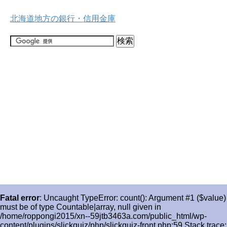
北海道地方の銀行・信用金庫
Fatal error
: Uncaught TypeError: count(): Argument #1 ($value)
must be of type Countable|array, null given in
/home/roppongi2015/xn--59jtb3463a.com/public_html/wp-
content/plugins/slickquiz/php/slickquiz-front.php:59 Stack trace: