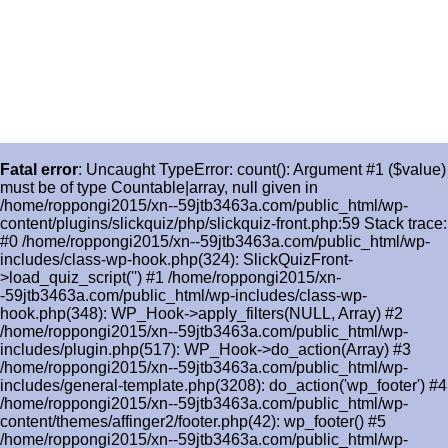
Fatal error
: Uncaught TypeError: count(): Argument #1 ($value)
must be of type Countable|array, null given in
/home/roppongi2015/xn--59jtb3463a.com/public_html/wp-
content/plugins/slickquiz/php/slickquiz-front.php:59 Stack trace:
#0 /home/roppongi2015/xn--59jtb3463a.com/public_html/wp-
includes/class-wp-hook.php(324): SlickQuizFront-
>load_quiz_script('') #1 /home/roppongi2015/xn-
-59jtb3463a.com/public_html/wp-includes/class-wp-
hook.php(348): WP_Hook->apply_filters(NULL, Array) #2
/home/roppongi2015/xn--59jtb3463a.com/public_html/wp-
includes/plugin.php(517): WP_Hook->do_action(Array) #3
/home/roppongi2015/xn--59jtb3463a.com/public_html/wp-
includes/general-template.php(3208): do_action('wp_footer') #4
/home/roppongi2015/xn--59jtb3463a.com/public_html/wp-
content/themes/affinger2/footer.php(42): wp_footer() #5
/home/roppongi2015/xn--59jtb3463a.com/public_html/wp-