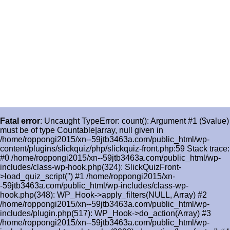
Fatal error
: Uncaught TypeError: count(): Argument #1 ($value)
must be of type Countable|array, null given in
/home/roppongi2015/xn--59jtb3463a.com/public_html/wp-
content/plugins/slickquiz/php/slickquiz-front.php:59 Stack trace:
#0 /home/roppongi2015/xn--59jtb3463a.com/public_html/wp-
includes/class-wp-hook.php(324): SlickQuizFront-
>load_quiz_script('') #1 /home/roppongi2015/xn-
-59jtb3463a.com/public_html/wp-includes/class-wp-
hook.php(348): WP_Hook->apply_filters(NULL, Array) #2
/home/roppongi2015/xn--59jtb3463a.com/public_html/wp-
includes/plugin.php(517): WP_Hook->do_action(Array) #3
/home/roppongi2015/xn--59jtb3463a.com/public_html/wp-