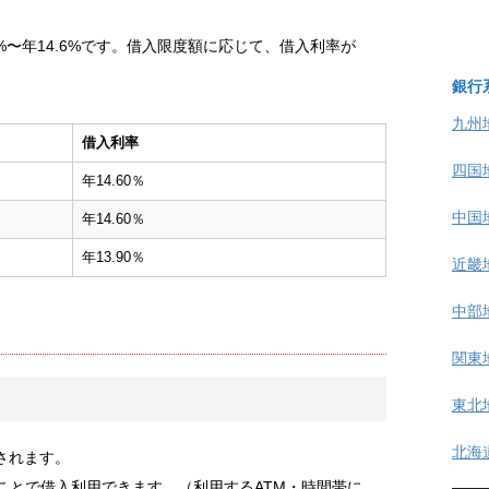
%〜年14.6%です。借入限度額に応じて、借入利率が
銀行
九州
借入利率
四国
年14.60％
中国
年14.60％
年13.90％
近畿
中部
関東
東北
北海
されます。
ことで借入利用できます。（利用するATM・時間帯に