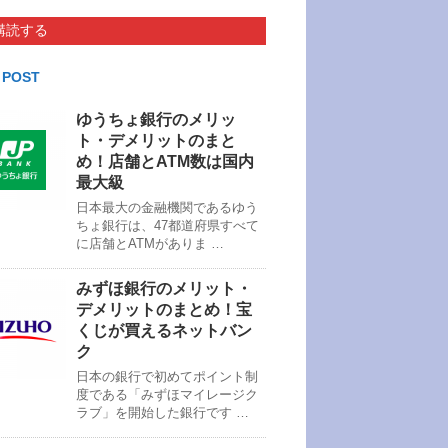
購読する
 POST
ゆうちょ銀行のメリッ
ト・デメリットのまと
め！店舗とATM数は国内
最大級
日本最大の金融機関であるゆう
ちょ銀行は、47都道府県すべて
に店舗とATMがありま …
みずほ銀行のメリット・
デメリットのまとめ！宝
くじが買えるネットバン
ク
日本の銀行で初めてポイント制
度である「みずほマイレージク
ラブ」を開始した銀行です …