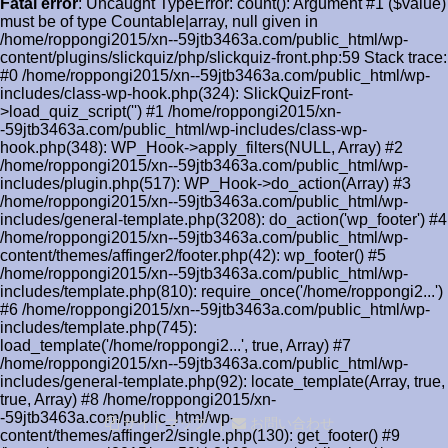
Fatal error
: Uncaught TypeError: count(): Argument #1 ($value)
must be of type Countable|array, null given in
/home/roppongi2015/xn--59jtb3463a.com/public_html/wp-
content/plugins/slickquiz/php/slickquiz-front.php:59 Stack trace:
#0 /home/roppongi2015/xn--59jtb3463a.com/public_html/wp-
includes/class-wp-hook.php(324): SlickQuizFront-
>load_quiz_script('') #1 /home/roppongi2015/xn-
-59jtb3463a.com/public_html/wp-includes/class-wp-
hook.php(348): WP_Hook->apply_filters(NULL, Array) #2
/home/roppongi2015/xn--59jtb3463a.com/public_html/wp-
includes/plugin.php(517): WP_Hook->do_action(Array) #3
/home/roppongi2015/xn--59jtb3463a.com/public_html/wp-
includes/general-template.php(3208): do_action('wp_footer') #4
/home/roppongi2015/xn--59jtb3463a.com/public_html/wp-
content/themes/affinger2/footer.php(42): wp_footer() #5
/home/roppongi2015/xn--59jtb3463a.com/public_html/wp-
includes/template.php(810): require_once('/home/roppongi2...')
#6 /home/roppongi2015/xn--59jtb3463a.com/public_html/wp-
includes/template.php(745):
load_template('/home/roppongi2...', true, Array) #7
/home/roppongi2015/xn--59jtb3463a.com/public_html/wp-
includes/general-template.php(92): locate_template(Array, true,
true, Array) #8 /home/roppongi2015/xn-
-59jtb3463a.com/public_html/wp-
サイトマップ
お問い合わせ
content/themes/affinger2/single.php(130): get_footer() #9