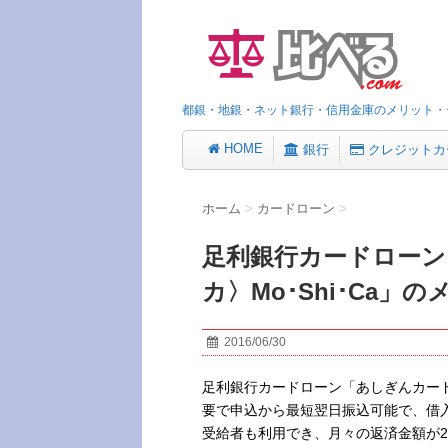
都銀・地銀・ネット銀行・信用金庫のメリット・
HOME
銀行
クレジットカ
ホーム
>
カードローン
>
足利銀行カードローン
カ〉Mo･Shi･Ca
2016/06/30
足利銀行カードローン「あしぎんカードロ
要で申込から最短翌日振込可能で、借
受給者も利用でき、月々の返済金額が2