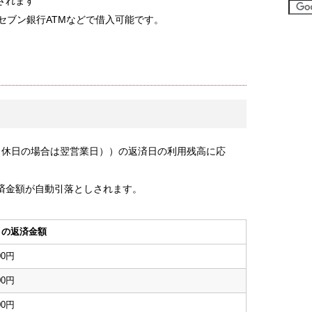
されます
・セブン銀行ATMなどで借入可能です。
（休日の場合は翌営業日））の返済日の利用残高に応
済金額が自動引落としされます。
月の返済金額
00円
00円
00円