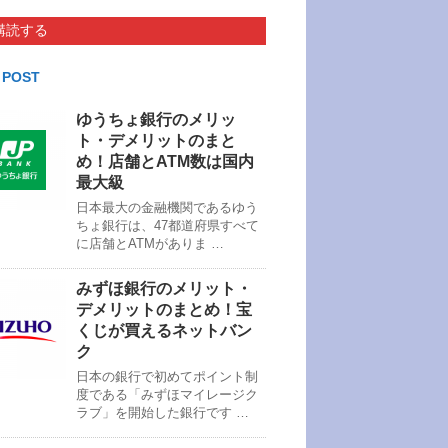
購読する
 POST
ゆうちょ銀行のメリッ
ト・デメリットのまと
め！店舗とATM数は国内
最大級
日本最大の金融機関であるゆう
ちょ銀行は、47都道府県すべて
に店舗とATMがありま …
みずほ銀行のメリット・
デメリットのまとめ！宝
くじが買えるネットバン
ク
日本の銀行で初めてポイント制
度である「みずほマイレージク
ラブ」を開始した銀行です …