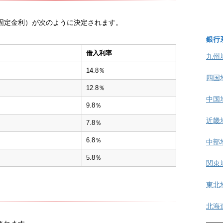
固定金利）が次のように決定されます。
銀行
借入利率
九州
14.8％
四国
12.8％
中国
9.8％
近畿
7.8％
6.8％
中部
5.8％
関東
東北
北海