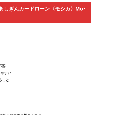
あしぎんカードローン〈モシカ〉Mo･
不要
しやすい
ること